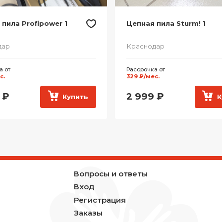
пила Profipower 1
Цепная пила Sturm! 1
дар
Краснодар
а от
Рассрочка от
с.
329 ₽/мес.
₽
2 999
₽
Купить
К
Вопросы и ответы
Вход
Регистрация
Заказы