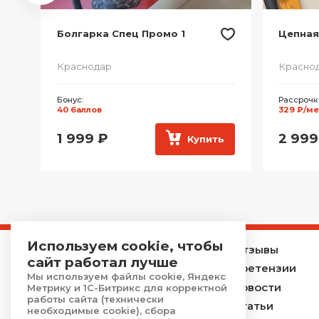
Болгарка Спец Промо 1
Цепная 
Краснодар
Красно
Бонус:
Рассрочк
40 баллов
329 ₽/ме
1 999
₽
2 999
ь
Купить
Используем cookie, чтобы
Главная
Отзывы
сайт работал лучше
Каталог
Претензии
Мы используем файлы cookie, Яндекс
Услуги
Новости
Метрику и 1С-Битрикс для корректной
работы сайта (технически
Акции
Статьи
необходимые cookie), сбора