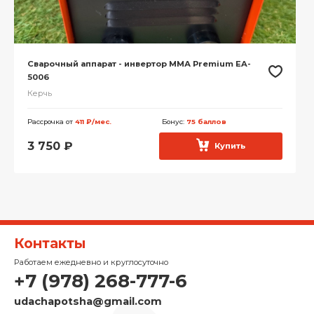
Сварочный аппарат - инвертор ММА Premium EA-
5006
Керчь
Рассрочка от
411 ₽/мес.
Бонус:
75 баллов
3 750
₽
Купить
Контакты
Работаем ежедневно и круглосуточно
+7 (978) 268-777-6
udachapotsha@gmail.com